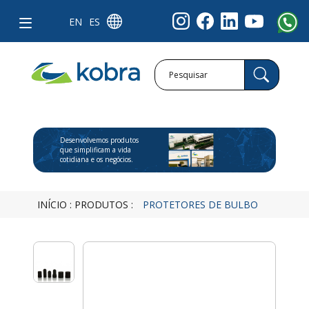
EN
ES
Desenvolvemos produtos
que simplificam a vida
cotidiana e os negócios.
INÍCIO
:
PRODUTOS
:
PROTETORES DE BULBO